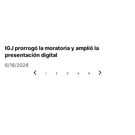
IGJ prorrogó la moratoria y amplió la
presentación digital
6/18/2026
1
2
3
4
9
Contacto
Redes Sociales
info@andhor.com