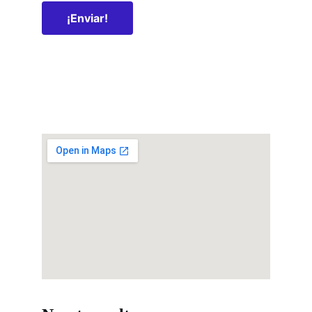
¡Enviar!
Ubicación
Dirección
Lujan, Ciudad
Horario
Lunes a Viernes 9 a 18 hs