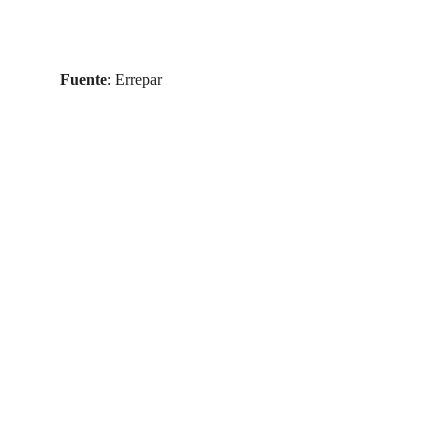
Fuente
: Errepar
Contacto
Redes Sociales
info@andhor.com